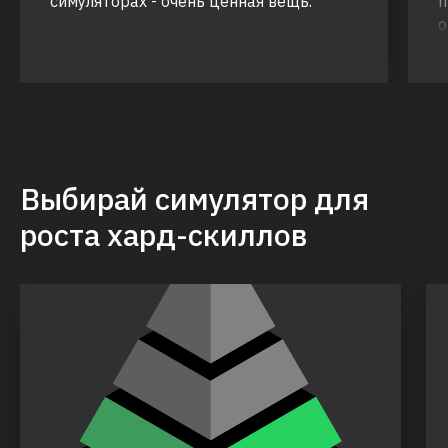
симуляторах - очень ценная вещь.
п
о
т
Выбирай симулятор для
роста хард-скиллов