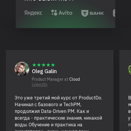
★★★★★
Oleg Galin
Product Manager at
Cloud
LinkedIn
Это уже третий мой курс от ProductDo.
В
Начинал с базового и TechPM,
м
продолжил Data-Driven PM. Как и
в
всегда - практические знания, никакой
у
воды. Обучение и практика на
п