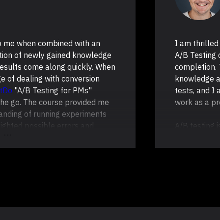
to me when combined with an
I am thrille
ation of newly gained knowledge
A/B Testing 
 results come along quickly. When
completion. 
e of dealing with conversion
knowledge an
tDo
"A/B Testing for PMs"
tests, and I
 the go. The course provided me
work as a p
anding of running experiments
lighted possible errors and
A/B testing 
ted otherwise. This course
improving us
 use A/B experiments, confidence
opportunity 
nd power, making a decision on an
The course w
hanks,
Konstantin Grabar
and
and practica
esome course. Below is our
understand 
ery first A/B testing, which came
I would like