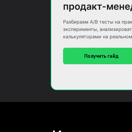
продакт-мен
Разбираем A/B тесты на пра
эксперименты, анализировать
калькуляторами на реально
Получить гайд