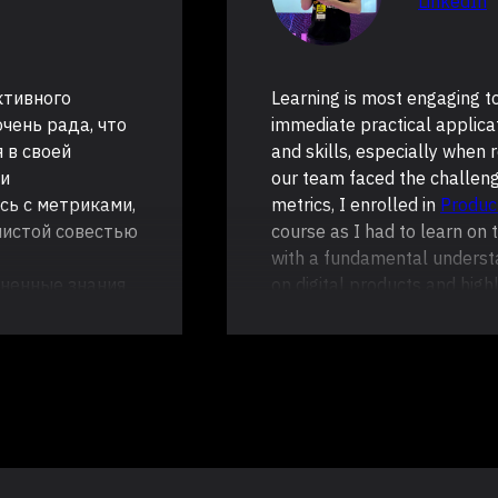
LinkedIn
ктивного
Learning is most engaging 
очень рада, что
immediate practical applic
 в своей
and skills, especially when
ли
our team faced the challeng
сь с метриками,
metrics, I enrolled in
Produc
чистой совестью
course as I had to learn on
with a fundamental underst
зненные знания
on digital products and high
. Что помогло
mistakes we could have fron
ик, теперь
covers topics like: when to
intervals, statistical test a
практики.
A/B test, and many more. T
ростых примерах
Andrew Mende
, for the aw
ать", порой
humble observation of the v
питать
as an experiment itself.