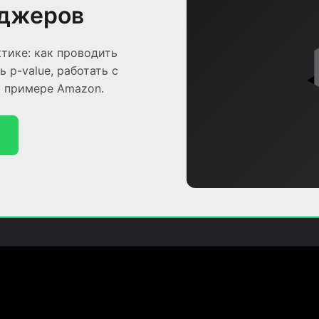
еджеров
ктике: как проводить
 p-value, работать с
м примере Amazon.