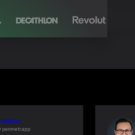
imatdinov
 perimetr.app