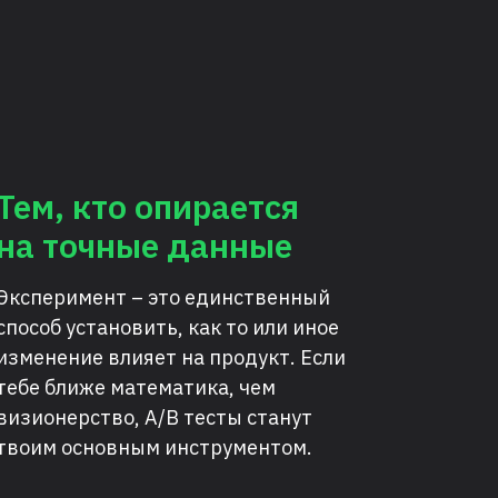
gratitude to
passion for
evident in e
structured l
projects. Th
and I am gra
talented and
Тем, кто опирается
Completing 
на точные данные
for me, and 
have acquired
forward to c
Эксперимент – это единственный
field of A/B
способ установить, как то или иное
success of t
изменение влияет на продукт. Если
тебе ближе математика, чем
Thank you ag
визионерство, A/B тесты станут
their dedica
твоим основным инструментом.
completed th
certificate o