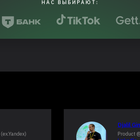
НАС ВЫБИРАЮТ:
Djalil G
(ex.Yandex)
Product @