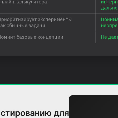
онлайн калькулятора
интерп
дальне
Приоритизирует эксперименты
Понима
как обычные задачи
неопре
Помнит базовые концепции
Не дае
естированию для