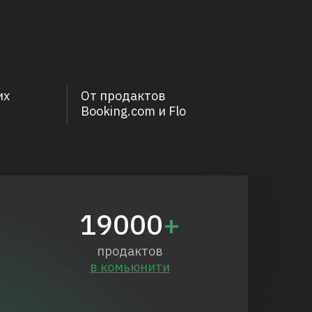
их
От продактов
Booking.com и Flo
19000
+
продактов
в комьюнити