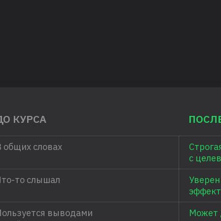
ДО КУРСА
ПОСЛЕ
В общих словах
Строга
с целе
Что-то слышал
Уверен
эффект
Пользуется выводами
Может 