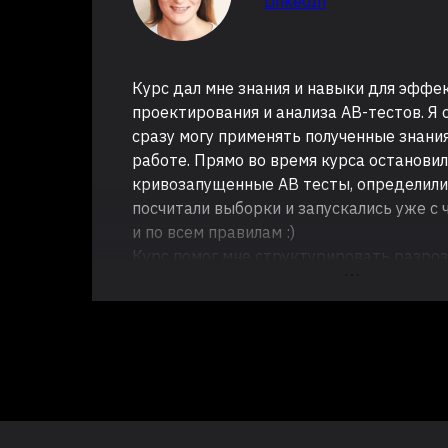
LinkedIn
Курс дал мне знания и навыки для эффе
проектирования и анализа AB-тестов. Я 
сразу могу применять полученные знания
работе. Прямо во время курса останови
кривозапущенные АВ тесты, определили
посчитали выборки и запускались уже с 
и по всем правилам :)
Курс помог мне структурировать разро
и заполнить пробелы в базовых понятиях
наладить коммуникацию продакт-аналит
"говорим на одном языке".
Структура курса – это баланс теории и 
Понравилось, что все объясняется на п
и закрепляется уже вопросами "на подум
холиварными, что не только помогает в