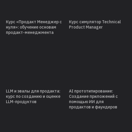
Курс «Продакт Менеджер с
Курс симулятор Technical
нуля»: обучение основам
Product Manager
продакт-менеджмента
LLM и эвалы для продакта:
AI прототипирование:
курс по созданию и оценке
Создание приложений с
LLM-продуктов
помощью ИИ для
продактов и фаундеров