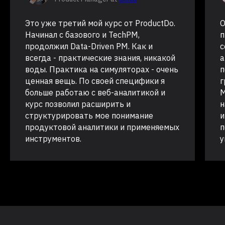
Это уже третий мой курс от ProductDo.
О
Начинал с базового и TechPM,
п
продолжил Data-Driven PM. Как и
с
всегда - практические знания, никакой
а
воды. Практика на симуляторах - очень
п
ценная вещь. По своей специфики я
г
больше работаю с веб-аналитикой и
M
курс позволил расширить и
н
структурировать мое понимание
и
продуктовой аналитики и применяемых
п
инструментов.
у