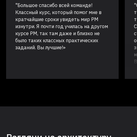
"Большое спасибо всей команде!
"
Классный курс, который помог мне в
т
кратчайшие сроки увидеть мир PM
т
изнутри. Я почти год училась на другом
С
курсе PM, так там даже и близко не
с
было таких классных практических
о
заданий. Вы лучшие!»
з
н
В
и
к
д
к