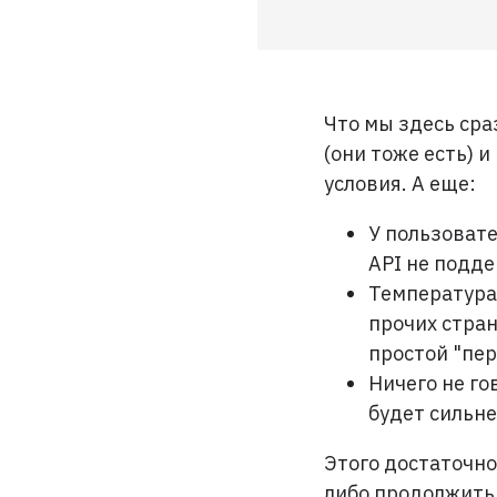
Что мы здесь сра
(они тоже есть) 
условия. А еще:
У пользовате
API не подде
Температура 
прочих стран
простой "пе
Ничего не го
будет сильне
Этого достаточно
либо продолжить 