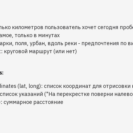
олько километров пользователь хочет сегодня про
самое, только в минутах
парки, поля, урбан, вдоль реки - предпочтения по 
ot: круговой маршрут (или нет)
s:
dinates (lat, long): список координат для отрисовки
: список указаний ("На перекрестке поверни налево 
ce: суммарное расстояние