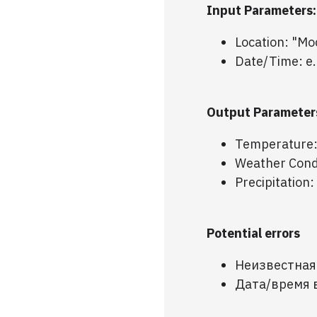
Input Parameters:
Location: "М
Date/Time: e
Output Parameter
Temperature:
Weather Condi
Precipitatio
Potential errors
Неизвестная
Дата/время 