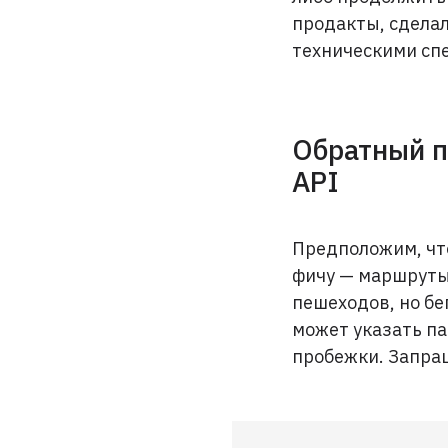
продакты, сделал
техническими сп
Обратный п
API
Предположим, чт
фичу — маршруты 
пешеходов, но бе
может указать п
пробежки. Запра