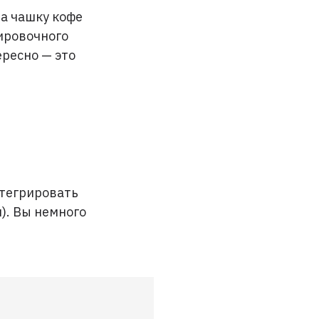
на чашку кофе
тировочного
ересно — это
нтегрировать
). Вы немного