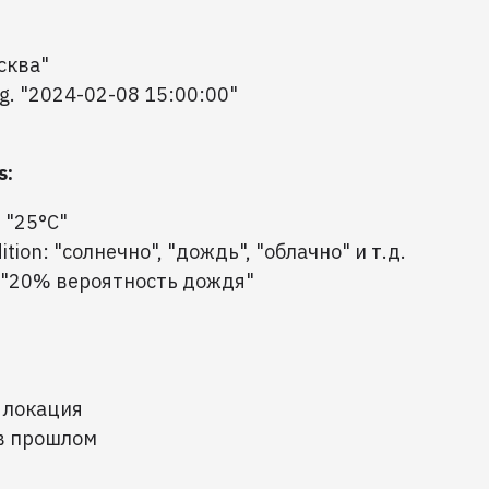
осква"
.g. "2024-02-08 15:00:00"
s:
 "25°C"
tion: "солнечно", "дождь", "облачно" и т.д.
n: "20% вероятность дождя"
 локация
в прошлом