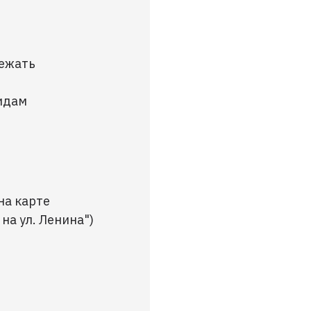
бежать
видам
 на карте
на ул. Ленина")