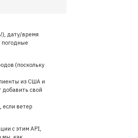
!), дату/время
е погодные
родов (поскольку
клиенты из США и
т добавить свой
, если ветер
ции с этим API,
 мы, как