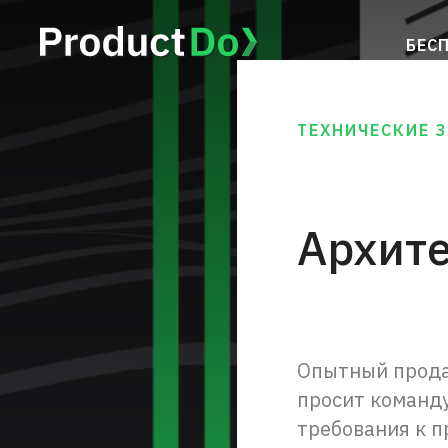
БЕС
ТЕХНИЧЕСКИЕ 
Архите
Опытный продак
просит команду
требования к п