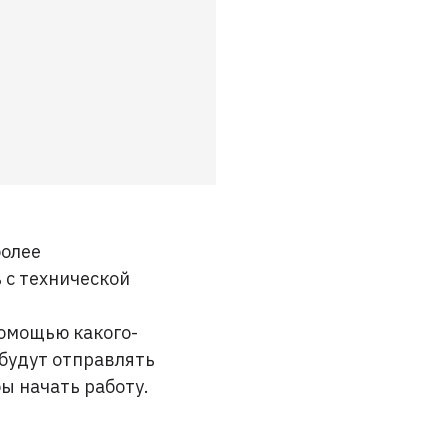
более
 с технической
помощью какого-
 будут отправлять
бы начать работу.