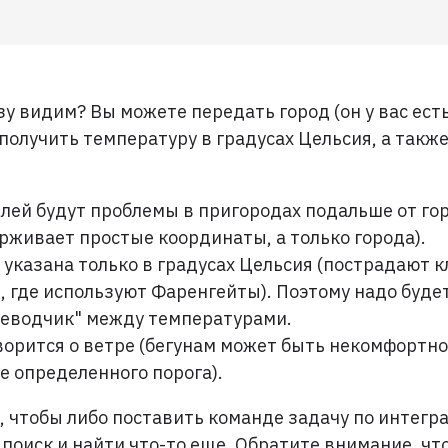
зу видим? Вы можете передать город (он у вас есть
и получить температуру в градусах Цельсия, а такж
лей будут проблемы в пригородах подальше от го
рживает простые координаты, а только города).
указана только в градусах Цельсия (пострадают 
, где используют Фаренгейты). Поэтому надо буде
реводчик" между температурами.
ворится о ветре (бегунам может быть некомфортно
е определенного порога).
, чтобы либо поставить команде задачу по интегра
поиск и найти что-то еще. Обратите внимание, что