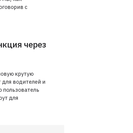
оговорив с
нкция через
новую крутую
 для водителей и
о пользователь
рут для