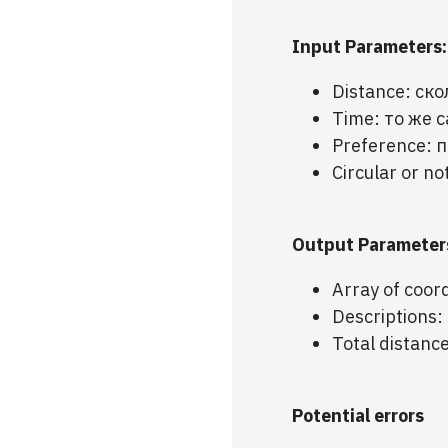
Input Parameters:
Distance: ск
Time: то же 
Preference: 
Circular or n
Output Parameter
Array of coor
Descriptions
Total distan
Potential errors