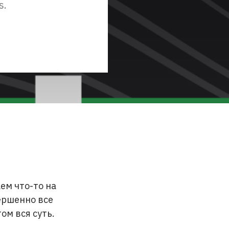
s.
ем что-то на
вершенно все
ом вся суть.