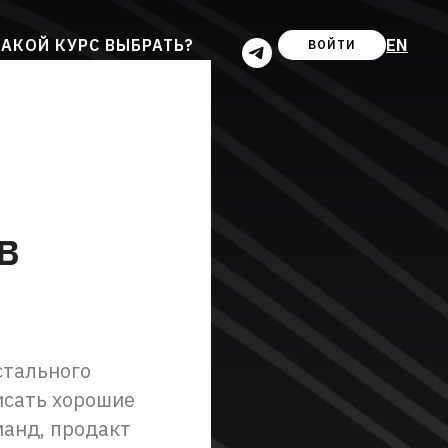
EN
АКОЙ КУРС ВЫБРАТЬ?
ВОЙТИ
в
стального
исать хорошие
манд, продакт