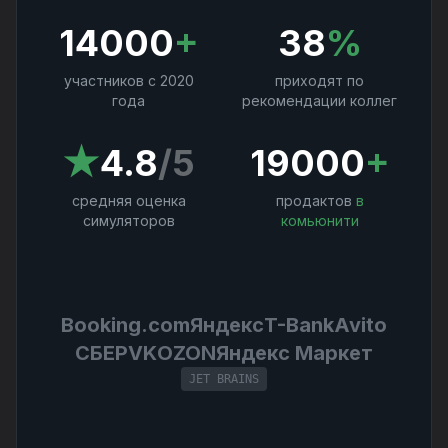
14000
+
38
%
участников с 2020
приходят по
года
рекомендации коллег
★
4.8
/5
19000
+
средняя оценка
продактов
в
симуляторов
комьюнити
Booking.com
Яндекс
T-Bank
Avito
СБЕР
VK
OZON
Яндекс Маркет
JET BRAINS